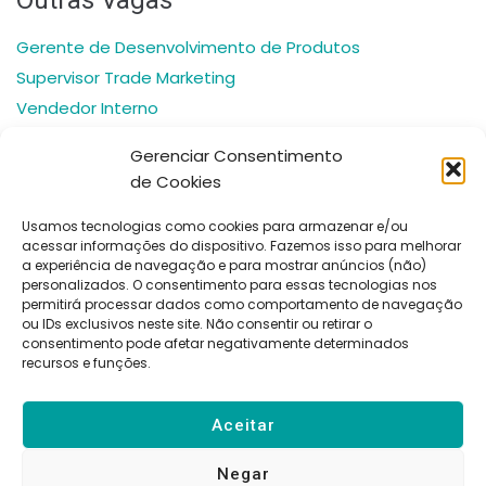
Gerente de Desenvolvimento de Produtos
Supervisor Trade Marketing
Vendedor Interno
Auxiliar Administrativo
Gerenciar Consentimento
Analista Administrativo Financeiro
de Cookies
Usamos tecnologias como cookies para armazenar e/ou
acessar informações do dispositivo. Fazemos isso para melhorar
a experiência de navegação e para mostrar anúncios (não)
personalizados. O consentimento para essas tecnologias nos
permitirá processar dados como comportamento de navegação
Políticas
Bedin Consulting
Desenvolvido por:
ou IDs exclusivos neste site. Não consentir ou retirar o
de
consentimento pode afetar negativamente determinados
CNPJ:
Beonby Marketing
Privacid
recursos e funções.
ade
46.000.475/0001-89
Rua Dr. João Colin,
1285 – América –
Aceitar
89204-001 –
Joinville/SC
Negar