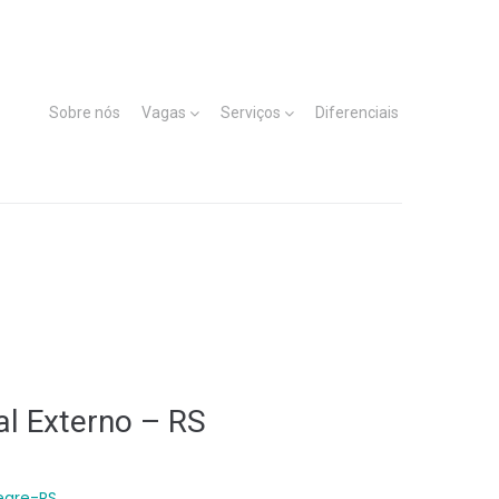
Sobre nós
Vagas
Serviços
Diferenciais
al Externo – RS
legre-RS