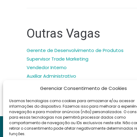
Outras Vagas
Gerente de Desenvolvimento de Produtos
Supervisor Trade Marketing
Vendedor Interno
Auxiliar Administrativo
Analista Administrativo Financeiro
Gerenciar Consentimento de Cookies
Usamos tecnologias como cookies para armazenar e/ou acessar
informações do dispositivo. Fazemos isso para melhorar a experiên
navegação e para mostrar anúncios (não) personalizados. O con
para essas tecnologias nos permitirá processar dados como
comportamento de navegação ou IDs exclusivos neste site. Não con
Bedin Consulting
retirar o consentimento pode afetar negativamente determinados r
funções.
CNPJ: 46.000.475/0001-89