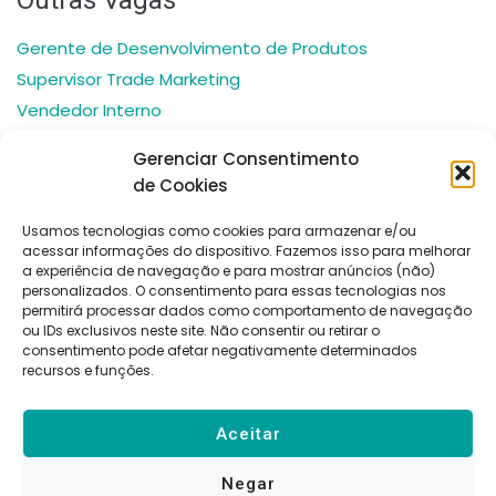
Gerente de Desenvolvimento de Produtos
Supervisor Trade Marketing
Vendedor Interno
Auxiliar Administrativo
Gerenciar Consentimento
Analista Administrativo Financeiro
de Cookies
Usamos tecnologias como cookies para armazenar e/ou
acessar informações do dispositivo. Fazemos isso para melhorar
a experiência de navegação e para mostrar anúncios (não)
personalizados. O consentimento para essas tecnologias nos
permitirá processar dados como comportamento de navegação
Políticas
Bedin Consulting
Desenvolvido por:
ou IDs exclusivos neste site. Não consentir ou retirar o
de
consentimento pode afetar negativamente determinados
CNPJ:
Beonby Marketing
Privacid
recursos e funções.
ade
46.000.475/0001-89
Rua Dr. João Colin,
1285 – América –
Aceitar
89204-001 –
Joinville/SC
Negar