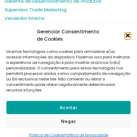
Gerente de Desenvolvimento de Produtos
Supervisor Trade Marketing
Vendedor Interno
Auxiliar Administrativo
Gerenciar Consentimento
Analista Administrativo Financeiro
de Cookies
Usamos tecnologias como cookies para armazenar e/ou
acessar informações do dispositivo. Fazemos isso para melhorar
a experiência de navegação e para mostrar anúncios (não)
personalizados. O consentimento para essas tecnologias nos
permitirá processar dados como comportamento de navegação
Políticas
Bedin Consulting
Desenvolvido por:
ou IDs exclusivos neste site. Não consentir ou retirar o
de
consentimento pode afetar negativamente determinados
CNPJ:
Beonby Marketing
Privacid
recursos e funções.
ade
46.000.475/0001-89
Rua Dr. João Colin,
1285 – América –
Aceitar
89204-001 –
Joinville/SC
Negar
Política de Cookies
Política de privacidade