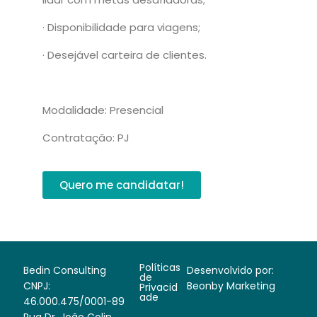
· Disponibilidade para viagens;
· Desejável carteira de clientes.
Modalidade: Presencial
Contratação: PJ
Quero me candidatar!
Políticas
Bedin Consulting
Desenvolvido por:
de
CNPJ:
Beonby Marketing
Privacid
ade
46.000.475/0001-89
Rua Dr. João Colin,